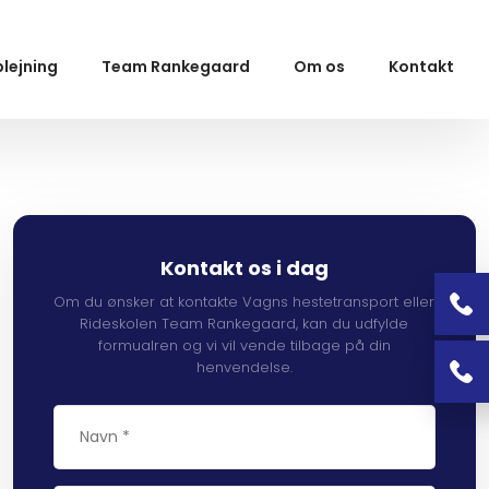
lejning
Team Rankegaard
Om os
Kontakt
Kontakt os i dag
Om du ønsker at kontakte Vagns hestetransport eller
Rideskolen Team Rankegaard, kan du udfylde
formualren og vi vil vende tilbage på din
henvendelse.