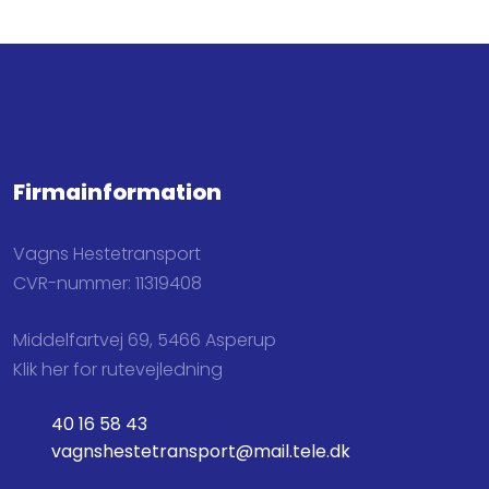
Firmainformation
Vagns Hestetransport
CVR-nummer: 11319408
Middelfartvej 69, 5466 Asperup
Klik her for rutevejledning
40 16 58 43
vagnshestetransport@mail.tele.dk