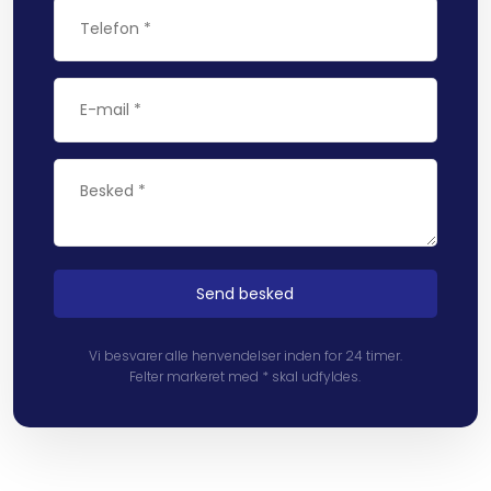
Vi besvarer alle henvendelser inden for 24 timer.
Felter markeret med * skal udfyldes.​