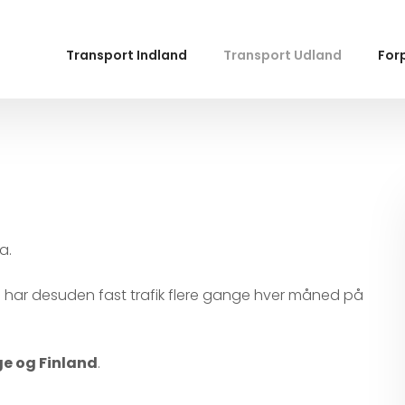
Transport Indland
Transport Udland
Forp
a.
 og har desuden fast trafik flere gange hver måned på
ge og Finland
.