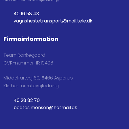
40 16 58 43
vagnshestetransport@mail.tele.dk
Firmainformation
Team Rankegaard
CVR-nummer: 11319408
Middelfartvej 69, 5466 Asperup
Klik her for rutevejledning
40 28 82 70
beatesimonsen@hotmail.dk