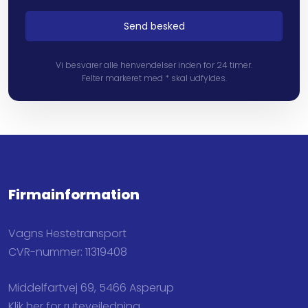
Vi besvarer alle henvendelser inden for 24 timer.
Felter markeret med * skal udfyldes.​
Firmainformation
Vagns Hestetransport
CVR-nummer: 11319408
Middelfartvej 69, 5466 Asperup
Klik her for rutevejledning