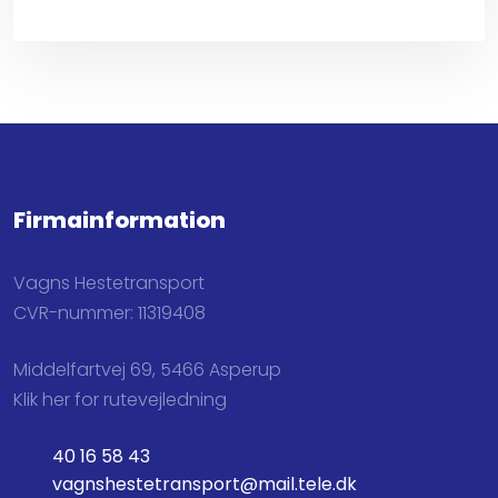
Firmainformation
Vagns Hestetransport
CVR-nummer: 11319408
Middelfartvej 69, 5466 Asperup
Klik her for rutevejledning
40 16 58 43
vagnshestetransport@mail.tele.dk